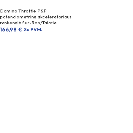
Domino Throttle P&P
potenciometrinė akceleratoriaus
rankenėlė Sur-Ron/Talaria
166,98
€
Su PVM.