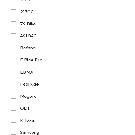
21700
79 Bike
ASI BAC
Bafang
E Ride Pro
EBMX
FabiRide
Magura
ODI
Rfloxa
Samsung