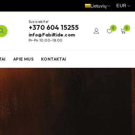
EUR
Lietuvių
Susisiekite!
+370 604 15255
0
0
info@FabiRide.com
Pr-Pn 10:00–18:00
TAI
APIE MUS
KONTAKTAI