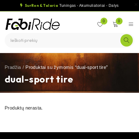
SurRon & Talaria
Tuningas - Akumuliatoriai - Dalys
0
0
Pradžia
/
Produktai su žymomis “dual-sport tire”
dual-sport tire
Produktų nerasta.