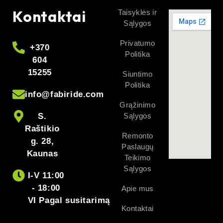
Kontaktai
Taisyklės ir
Sąlygos
Privatumo
+370
Politika
604
15255
Siuntimo
Politika
info@fabiride.com
Grąžinimo
S.
Sąlygos
Raštikio
Remonto
g. 28,
Paslaugų
Kaunas
Teikimo
Sąlygos
I-V 11:00
- 18:00
Apie mus
VI Pagal susitarimą
Kontaktai