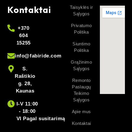
Kontaktai
Taisyklės ir
Sąlygos
Privatumo
+370
Politika
604
15255
Siuntimo
Politika
info@fabiride.com
Grąžinimo
S.
Sąlygos
Raštikio
Remonto
g. 28,
Paslaugų
Kaunas
Teikimo
Sąlygos
I-V 11:00
- 18:00
Apie mus
VI Pagal susitarimą
Kontaktai