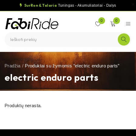
SurRon & Talaria
Tuningas - Akumuliatoriai - Dalys
0
0
Pradžia
/
Produktai su žymomis “electric enduro parts”
electric enduro parts
Produktų nerasta.