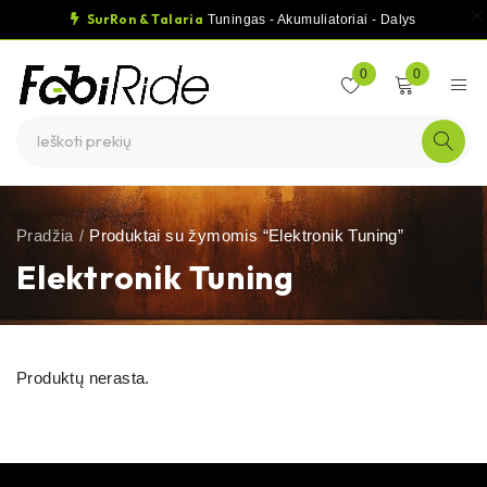
SurRon & Talaria
Tuningas - Akumuliatoriai - Dalys
0
0
Pradžia
/
Produktai su žymomis “Elektronik Tuning”
Elektronik Tuning
Produktų nerasta.