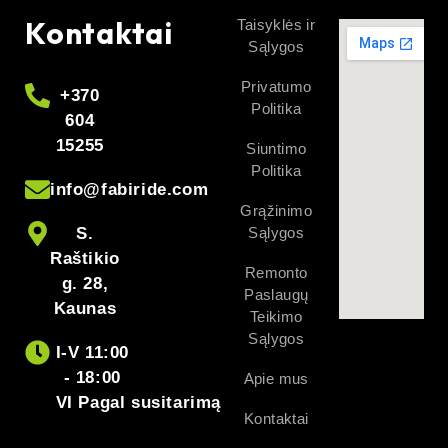
Kontaktai
Taisyklės ir
Sąlygos
Privatumo
+370
Politika
604
15255
Siuntimo
Politika
info@fabiride.com
Grąžinimo
S.
Sąlygos
Raštikio
Remonto
g. 28,
Paslaugų
Kaunas
Teikimo
Sąlygos
I-V 11:00
- 18:00
Apie mus
VI Pagal susitarimą
Kontaktai