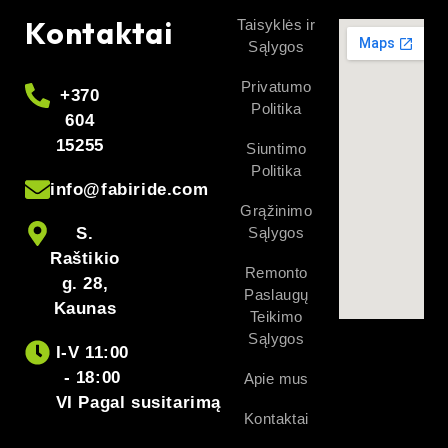
Kontaktai
Taisyklės ir
Sąlygos
Privatumo
+370
Politika
604
15255
Siuntimo
Politika
info@fabiride.com
Grąžinimo
S.
Sąlygos
Raštikio
Remonto
g. 28,
Paslaugų
Kaunas
Teikimo
Sąlygos
I-V 11:00
- 18:00
Apie mus
VI Pagal susitarimą
Kontaktai