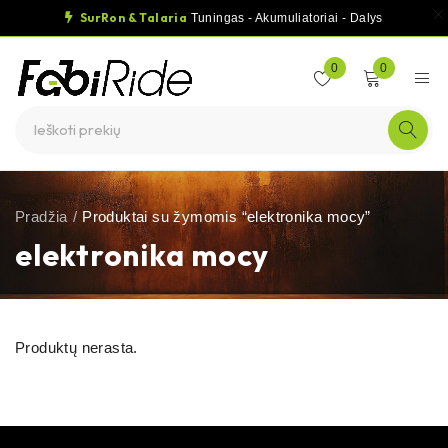
SurRon & Talaria
Tuningas - Akumuliatoriai - Dalys
0
0
Pradžia
/
Produktai su žymomis “elektronika mocy”
elektronika mocy
Produktų nerasta.