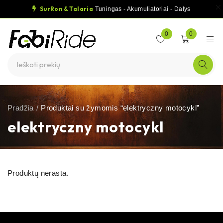
SurRon & Talaria
Tuningas - Akumuliatoriai - Dalys
0
0
Pradžia
/
Produktai su žymomis “elektryczny motocykl”
elektryczny motocykl
Produktų nerasta.