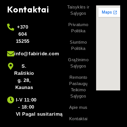
Kontaktai
Taisyklės ir
Sąlygos
Privatumo
+370
Politika
604
15255
Siuntimo
Politika
info@fabiride.com
Grąžinimo
S.
Sąlygos
Raštikio
Remonto
g. 28,
Paslaugų
Kaunas
Teikimo
Sąlygos
I-V 11:00
- 18:00
Apie mus
VI Pagal susitarimą
Kontaktai