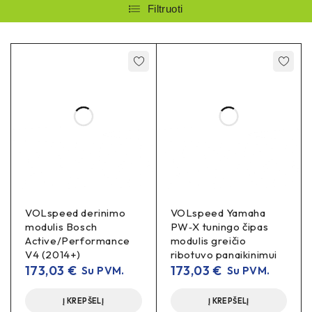
Filtruoti
VOLspeed derinimo
VOLspeed Yamaha
modulis Bosch
PW‑X tuningo čipas
Active/Performance
modulis greičio
V4 (2014+)
ribotuvo panaikinimui
173,03
€
173,03
€
Su PVM.
Su PVM.
Į KREPŠELĮ
Į KREPŠELĮ