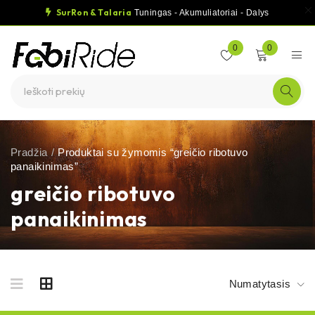
SurRon & Talaria
Tuningas - Akumuliatoriai - Dalys
0
0
Pradžia
/
Produktai su žymomis “greičio ribotuvo
panaikinimas”
greičio ribotuvo
panaikinimas
Numatytasis