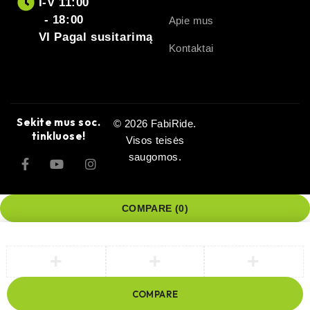
I-V 11:00
- 18:00
Apie mus
VI Pagal susitarimą
Kontaktai
Sekite mus soc.
© 2026 FabiRide.
tinkluose!
Visos teisės
saugomos.
COMPARE
(0)
COMPARE