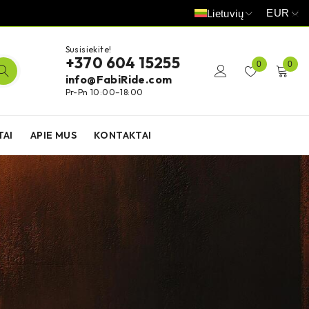
EUR
Lietuvių
Susisiekite!
+370 604 15255
0
0
info@FabiRide.com
Pr-Pn 10:00–18:00
TAI
APIE MUS
KONTAKTAI