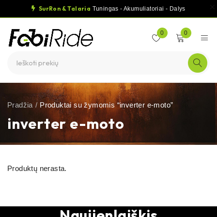
SurRon & Talaria
Tuningas - Akumuliatoriai - Dalys
0
0
Pradžia
/
Produktai su žymomis “inverter e-moto”
inverter e-moto
Produktų nerasta.
Naujienlaiškis