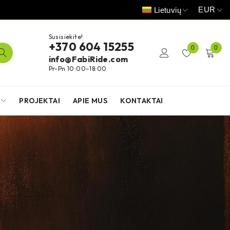
EUR
Lietuvių
Susisiekite!
+370 604 15255
0
0
info@FabiRide.com
Pr-Pn 10:00–18:00
PROJEKTAI
APIE MUS
KONTAKTAI