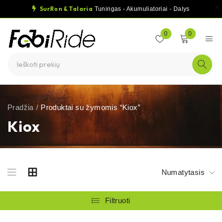
SurRon & Talaria
Tuningas - Akumuliatoriai - Dalys
0
0
Pradžia
/
Produktai su žymomis “Kiox”
Kiox
Numatytasis
Filtruoti