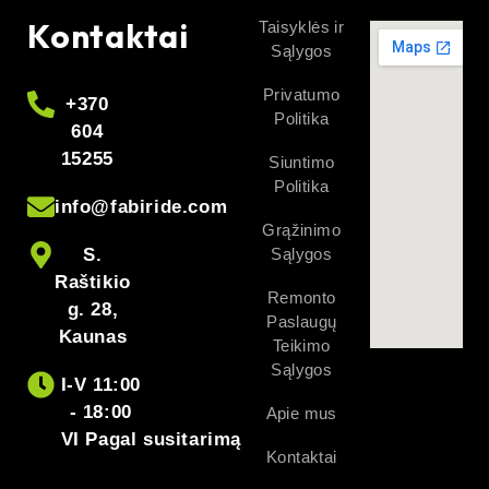
Kontaktai
Taisyklės ir
Sąlygos
Privatumo
+370
Politika
604
15255
Siuntimo
Politika
info@fabiride.com
Grąžinimo
S.
Sąlygos
Raštikio
Remonto
g. 28,
Paslaugų
Kaunas
Teikimo
Sąlygos
I-V 11:00
- 18:00
Apie mus
VI Pagal susitarimą
Kontaktai