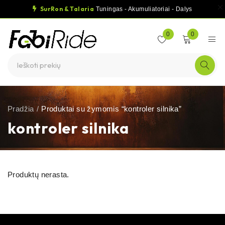
SurRon & Talaria
Tuningas - Akumuliatoriai - Dalys
0
0
Pradžia
/
Produktai su žymomis “kontroler silnika”
kontroler silnika
Produktų nerasta.