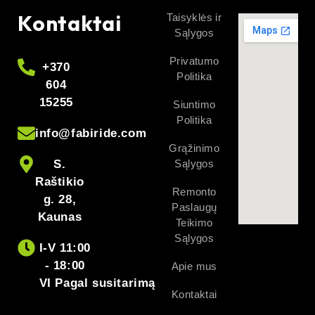
Kontaktai
Taisyklės ir
Sąlygos
Privatumo
+370
Politika
604
15255
Siuntimo
Politika
info@fabiride.com
Grąžinimo
S.
Sąlygos
Raštikio
Remonto
g. 28,
Paslaugų
Kaunas
Teikimo
Sąlygos
I-V 11:00
- 18:00
Apie mus
VI Pagal susitarimą
Kontaktai