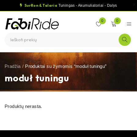
SurRon & Talaria
Tuningas - Akumuliatoriai - Dalys
0
0
Pradžia
/
Produktai su žymomis “moduł tuningu”
moduł tuningu
Produktų nerasta.