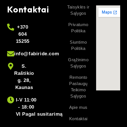
Kontaktai
Taisyklės ir
Sąlygos
Privatumo
+370
Politika
604
15255
Siuntimo
Politika
info@fabiride.com
Grąžinimo
S.
Sąlygos
Raštikio
Remonto
g. 28,
Paslaugų
Kaunas
Teikimo
Sąlygos
I-V 11:00
- 18:00
Apie mus
VI Pagal susitarimą
Kontaktai