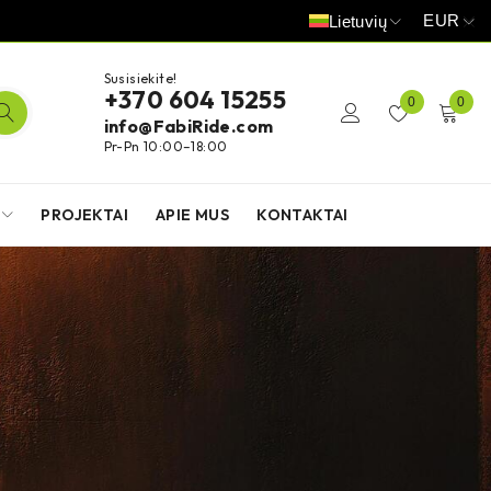
EUR
Lietuvių
Susisiekite!
+370 604 15255
0
0
info@FabiRide.com
Pr-Pn 10:00–18:00
PROJEKTAI
APIE MUS
KONTAKTAI