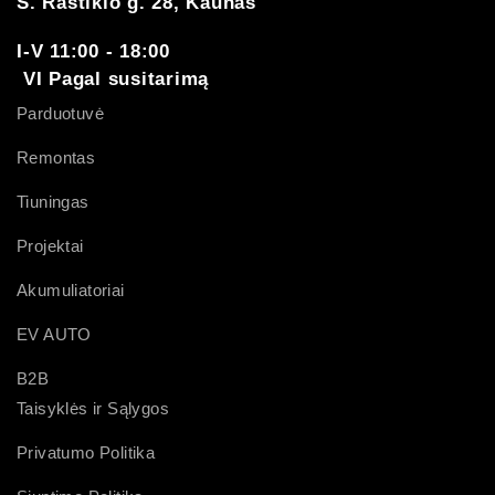
S. Raštikio g. 28, Kaunas
I-V 11:00 - 18:00
VI Pagal susitarimą
Parduotuvė
Remontas
Tiuningas
Projektai
Akumuliatoriai
EV AUTO
B2B
Taisyklės ir Sąlygos
Privatumo Politika