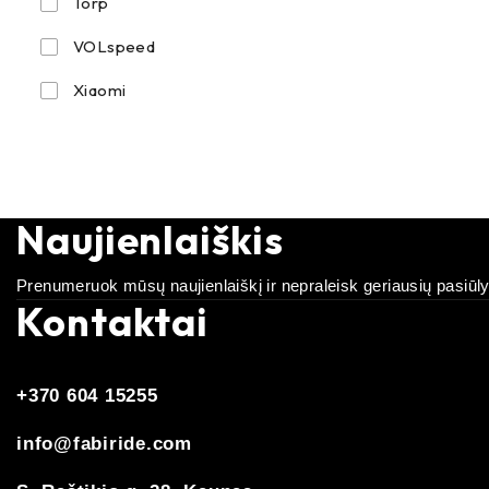
Torp
VOLspeed
Xiaomi
Naujienlaiškis
Prenumeruok mūsų naujienlaiškį ir nepraleisk geriausių pasiūl
Kontaktai
+370 604 15255
info@fabiride.com