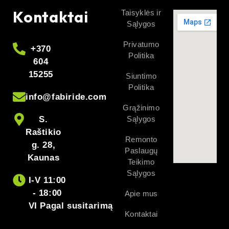
Kontaktai
Taisyklės ir
Sąlygos
Privatumo
+370
Politika
604
15255
Siuntimo
Politika
info@fabiride.com
Grąžinimo
S.
Sąlygos
Raštikio
Remonto
g. 28,
Paslaugų
Kaunas
Teikimo
Sąlygos
I-V 11:00
- 18:00
Apie mus
VI Pagal susitarimą
Kontaktai