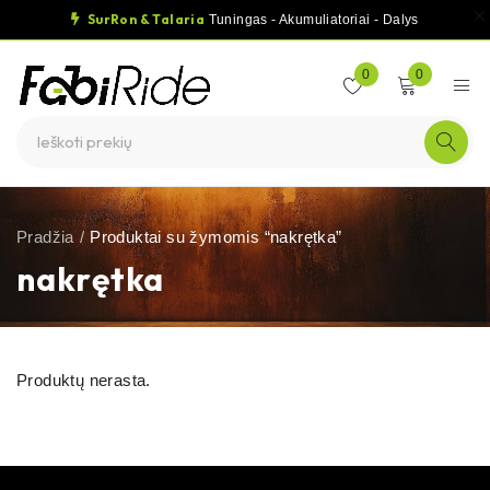
SurRon & Talaria
Tuningas - Akumuliatoriai - Dalys
0
0
Pradžia
/
Produktai su žymomis “nakrętka”
nakrętka
Produktų nerasta.