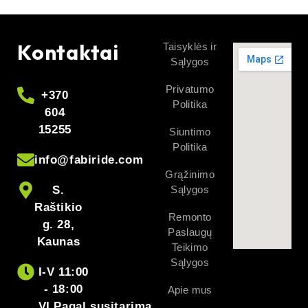
Kontaktai
Taisyklės ir
Sąlygos
Privatumo
+370
Politika
604
15255
Siuntimo
Politika
info@fabiride.com
Grąžinimo
S.
Sąlygos
Raštikio
Remonto
g. 28,
Paslaugų
Kaunas
Teikimo
Sąlygos
I-V 11:00
- 18:00
Apie mus
VI Pagal susitarimą