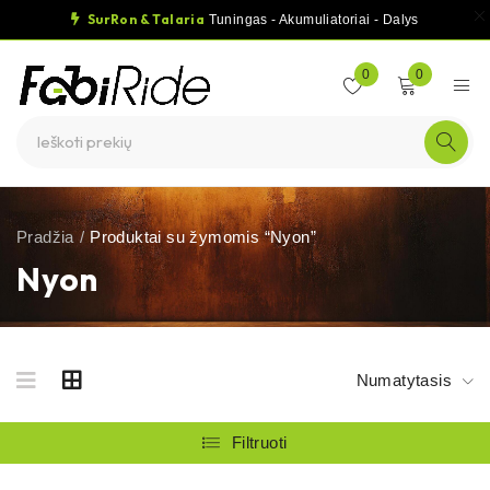
SurRon & Talaria
Tuningas - Akumuliatoriai - Dalys
0
0
Pradžia
/
Produktai su žymomis “Nyon”
Nyon
Numatytasis
Filtruoti