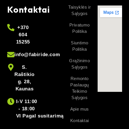
Kontaktai
Taisyklės ir
Sąlygos
Privatumo
+370
Politika
604
15255
Siuntimo
Politika
info@fabiride.com
Grąžinimo
S.
Sąlygos
Raštikio
Remonto
g. 28,
Paslaugų
Kaunas
Teikimo
Sąlygos
I-V 11:00
- 18:00
Apie mus
VI Pagal susitarimą
Kontaktai