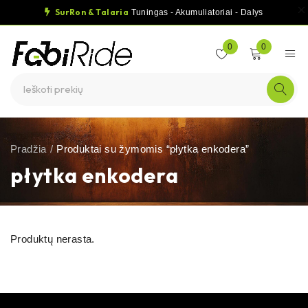
SurRon & Talaria
Tuningas - Akumuliatoriai - Dalys
0
0
Pradžia
/
Produktai su žymomis “płytka enkodera”
płytka enkodera
Produktų nerasta.