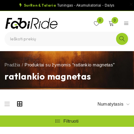
SurRon & Talaria
Tuningas - Akumuliatoriai - Dalys
0
0
Pradžia
/
Produktai su žymomis “ratlankio magnetas”
ratlankio magnetas
Numatytasis
Filtruoti