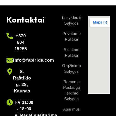
Kontaktai
Taisyklės ir
Sąlygos
Privatumo
+370
Politika
604
15255
Siuntimo
Politika
info@fabiride.com
Grąžinimo
S.
Sąlygos
Raštikio
Remonto
g. 28,
Paslaugų
Kaunas
Teikimo
Sąlygos
I-V 11:00
- 18:00
Apie mus
VI Pagal susitarimą