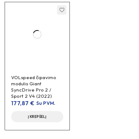
VOLspeed čipavimo
modulis Giant
SyncDrive Pro 2 /
Sport 2 V4 (2022)
177,87
€
Su PVM.
Į KREPŠELĮ