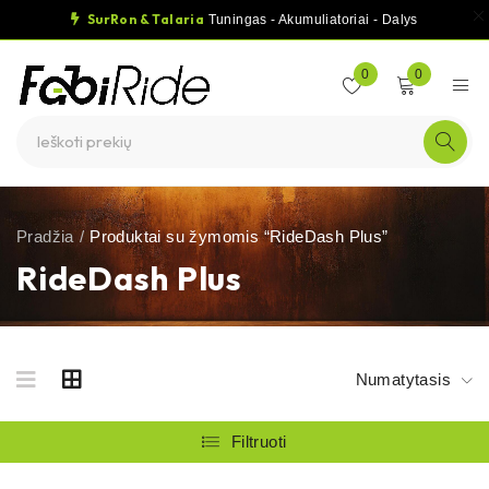
SurRon & Talaria
Tuningas - Akumuliatoriai - Dalys
0
0
Pradžia
/
Produktai su žymomis “RideDash Plus”
RideDash Plus
Numatytasis
Filtruoti