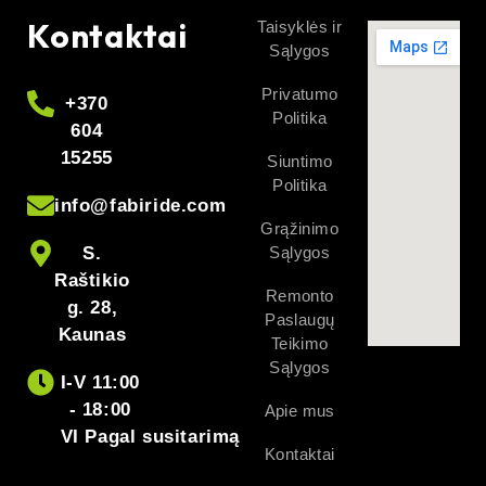
Kontaktai
Taisyklės ir
Sąlygos
Privatumo
+370
Politika
604
15255
Siuntimo
Politika
info@fabiride.com
Grąžinimo
S.
Sąlygos
Raštikio
Remonto
g. 28,
Paslaugų
Kaunas
Teikimo
Sąlygos
I-V 11:00
- 18:00
Apie mus
VI Pagal susitarimą
Kontaktai