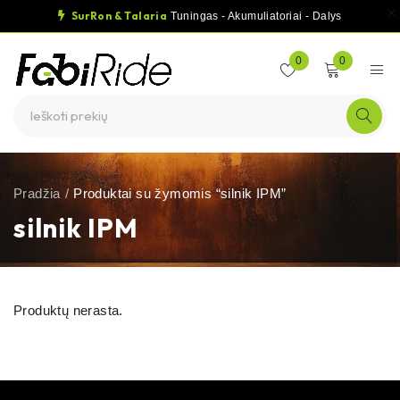
SurRon & Talaria
Tuningas - Akumuliatoriai - Dalys
0
0
Pradžia
/
Produktai su žymomis “silnik IPM”
silnik IPM
Produktų nerasta.