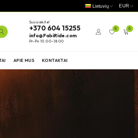
EUR
Lietuvių
Susisiekite!
+370 604 15255
0
0
info@FabiRide.com
Pr-Pn 10:00–18:00
TAI
APIE MUS
KONTAKTAI