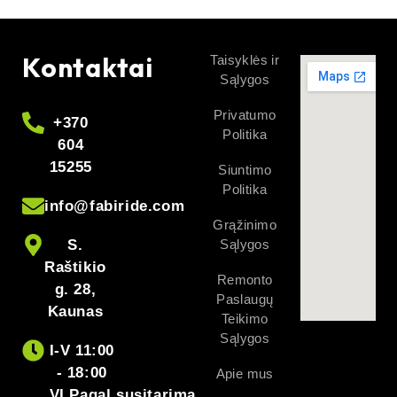
Kontaktai
Taisyklės ir
Sąlygos
Privatumo
+370
Politika
604
15255
Siuntimo
Politika
info@fabiride.com
Grąžinimo
S.
Sąlygos
Raštikio
Remonto
g. 28,
Paslaugų
Kaunas
Teikimo
Sąlygos
I-V 11:00
- 18:00
Apie mus
VI Pagal susitarimą