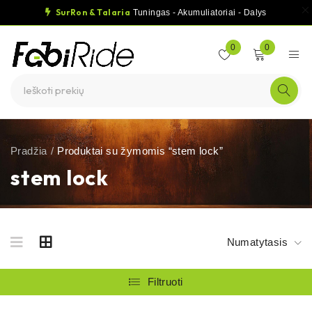
SurRon & Talaria
Tuningas - Akumuliatoriai - Dalys
0
0
Pradžia
/
Produktai su žymomis “stem lock”
stem lock
Numatytasis
Filtruoti