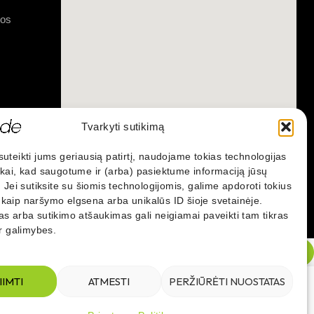
gos
Tvarkyti sutikimą
uteikti jums geriausią patirtį, naudojame tokias technologijas
ukai, kad saugotume ir (arba) pasiektume informaciją jūsų
. Jei sutiksite su šiomis technologijomis, galime apdoroti tokius
kaip naršymo elgsena arba unikalūs ID šioje svetainėje.
s arba sutikimo atšaukimas gali neigiamai paveikti tam tikras
ir galimybes.
IIMTI
ATMESTI
PERŽIŪRĖTI NUOSTATAS
COMPARE