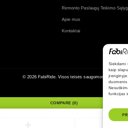
Remonto Paslaugų Teikimo Sąly
Apie mus
Kontaktai
Siekdami s
kaip slap
įrenginyje
© 2026 FabiRide. Visos teisės saugomos.
duomenis 
Nesutikima
funkcijas 
COMPARE
(0)
PR