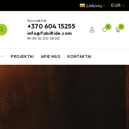
EUR
Lietuvių
Susisiekite!
+370 604 15255
0
0
info@FabiRide.com
Pr-Pn 10:00–18:00
PROJEKTAI
APIE MUS
KONTAKTAI