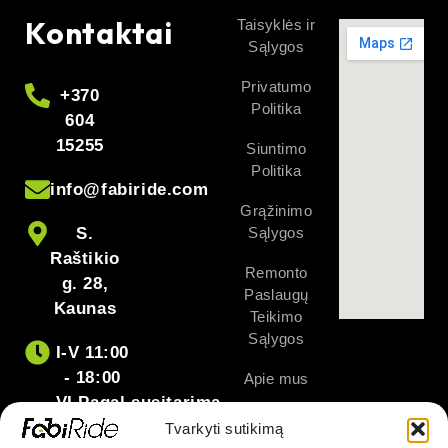
Kontaktai
Taisyklės ir
Sąlygos
Privatumo
+370
Politika
604
15255
Siuntimo
Politika
info@fabiride.com
Grąžinimo
S.
Sąlygos
Raštikio
Remonto
g. 28,
Paslaugų
Kaunas
Teikimo
Sąlygos
I-V 11:00
- 18:00
Apie mus
VI Pagal susitarimą
Kontaktai
Tvarkyti sutikimą