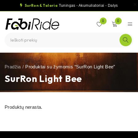
SurRon & Talaria
Tuningas - Akumuliatoriai - Dalys
0
0
Pradžia
/
Produktai su žymomis “SurRon Light Bee”
SurRon Light Bee
Produktų nerasta.