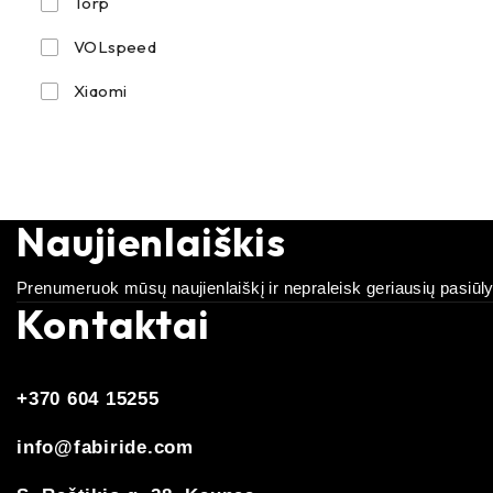
Torp
VOLspeed
Xiaomi
Naujienlaiškis
Prenumeruok mūsų naujienlaiškį ir nepraleisk geriausių pasiūl
Kontaktai
+370 604 15255
info@fabiride.com