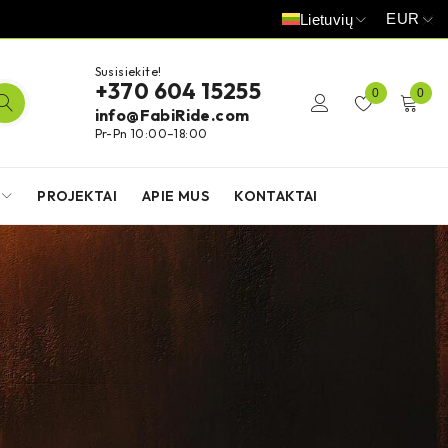
EUR
Lietuvių
Susisiekite!
+370 604 15255
0
0
info@FabiRide.com
Pr-Pn 10:00–18:00
PROJEKTAI
APIE MUS
KONTAKTAI