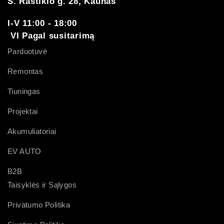
S. Raštikio g. 28, Kaunas
I-V 11:00 - 18:00
VI Pagal susitarimą
Parduotuvė
Remontas
Tiuningas
Projektai
Akumuliatoriai
EV AUTO
B2B
Taisyklės ir Sąlygos
Privatumo Politika