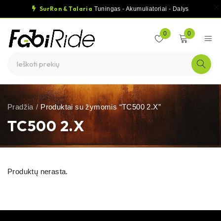
SurRon & Talaria
Tuningas - Akumuliatoriai - Dalys
0
0
Pradžia
/
Produktai su žymomis “TC500 2.X”
TC500 2.X
Produktų nerasta.