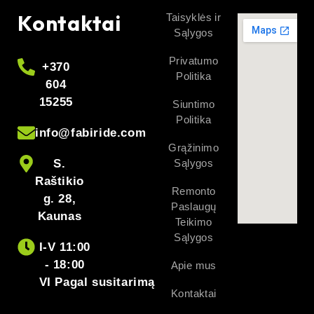
Kontaktai
Taisyklės ir
Sąlygos
Privatumo
+370
Politika
604
15255
Siuntimo
Politika
info@fabiride.com
Grąžinimo
S.
Sąlygos
Raštikio
Remonto
g. 28,
Paslaugų
Kaunas
Teikimo
Sąlygos
I-V 11:00
- 18:00
Apie mus
VI Pagal susitarimą
Kontaktai