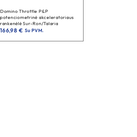
Domino Throttle P&P
potenciometrinė akceleratoriaus
rankenėlė Sur-Ron/Talaria
166,98
€
Su PVM.