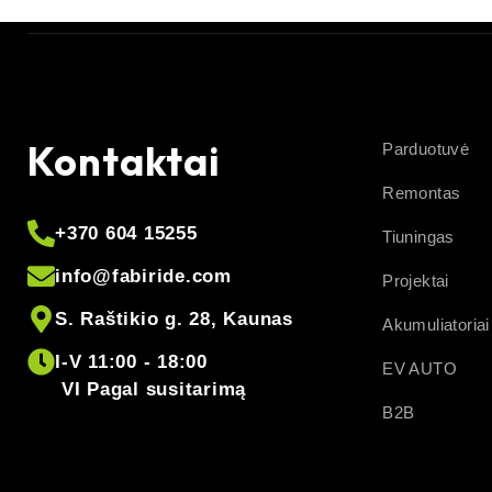
Kontaktai
Parduotuvė
Remontas
+370 604 15255
Tiuningas
info@fabiride.com
Projektai
S. Raštikio g. 28, Kaunas
Akumuliatoriai
I-V 11:00 - 18:00
EV AUTO
VI Pagal susitarimą
B2B