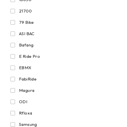
21700
79 Bike
ASI BAC
Bafang
E Ride Pro
EBMX
FabiRide
Magura
ODI
Rfloxa
Samsung