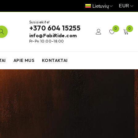
EUR
Lietuvių
Susisiekite!
+370 604 15255
0
0
info@FabiRide.com
Pr-Pn 10:00–18:00
TAI
APIE MUS
KONTAKTAI