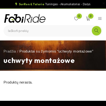
SurRon & Talaria
Tuningas - Akumuliatoriai - Dalys
0
0
Pradžia
/
Produktai su žymomis “uchwyty montażowe”
uchwyty montażowe
Produktų nerasta.