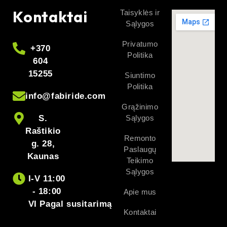
Kontaktai
Taisyklės ir
Sąlygos
Privatumo
+370
Politika
604
15255
Siuntimo
Politika
info@fabiride.com
Grąžinimo
S.
Sąlygos
Raštikio
Remonto
g. 28,
Paslaugų
Kaunas
Teikimo
Sąlygos
I-V 11:00
- 18:00
Apie mus
VI Pagal susitarimą
Kontaktai