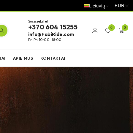
EUR
Lietuvių
Susisiekite!
+370 604 15255
0
0
info@FabiRide.com
Pr-Pn 10:00–18:00
TAI
APIE MUS
KONTAKTAI