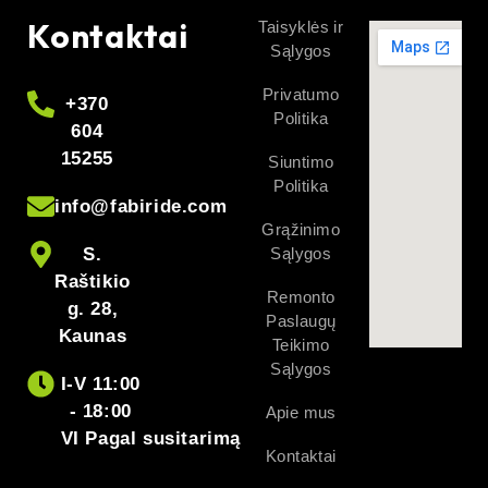
Kontaktai
Taisyklės ir
Sąlygos
Privatumo
+370
Politika
604
15255
Siuntimo
Politika
info@fabiride.com
Grąžinimo
S.
Sąlygos
Raštikio
Remonto
g. 28,
Paslaugų
Kaunas
Teikimo
Sąlygos
I-V 11:00
- 18:00
Apie mus
VI Pagal susitarimą
Kontaktai