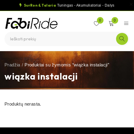
SurRon & Talaria
Tuningas - Akumuliatoriai - Dalys
0
0
Pradžia
/
Produktai su žymomis “wiązka instalacji”
wiązka instalacji
Produktų nerasta.