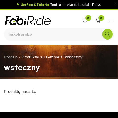
SurRon & Talaria
Tuningas - Akumuliatoriai - Dalys
0
0
Pradžia
/
Produktai su žymomis “wsteczny”
wsteczny
Produktų nerasta.