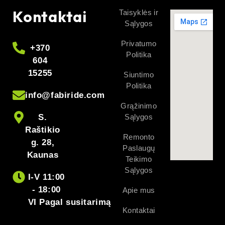
Kontaktai
Taisyklės ir
Sąlygos
Privatumo
+370
Politika
604
15255
Siuntimo
Politika
info@fabiride.com
Grąžinimo
S.
Sąlygos
Raštikio
Remonto
g. 28,
Paslaugų
Kaunas
Teikimo
Sąlygos
I-V 11:00
- 18:00
Apie mus
VI Pagal susitarimą
Kontaktai