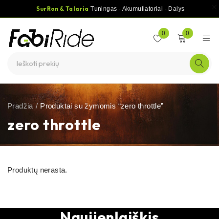
SurRon & Talaria
Tuningas - Akumuliatoriai - Dalys
0
0
Pradžia
/
Produktai su žymomis “zero throttle”
zero throttle
Produktų nerasta.
Naujienlaiškis