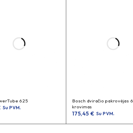
todėl tinka integruotoms elektros sistemoms.
 mirksėjimas?
 stabdymo mirksėjimas
– staigiai stabdant, kad signalas būtų d
werTube 625
Bosch dviračio pakrovėjas 6
krovimas
€
Su PVM.
175,45
€
Su PVM.