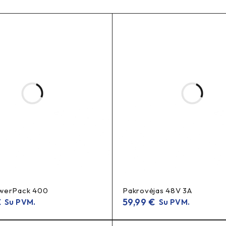
 light“) – daugiau saugumo eisme
s mažinant greitį
aksimalus pastebimumas staiga stabdant
toms sistemoms
werPack 400
Pakrovėjas 48V 3A
€
59,99
€
Su PVM.
Su PVM.