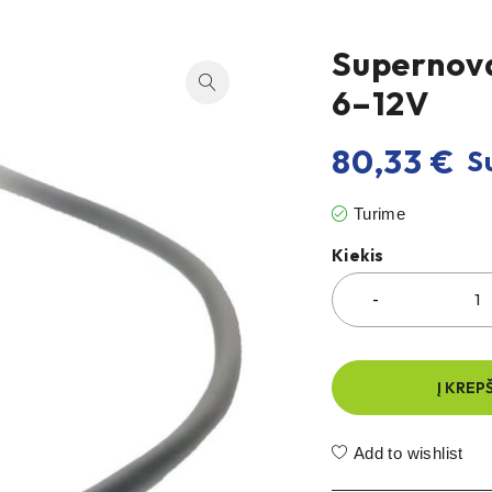
Supernova
6–12V
80,33
€
Su
Turime
Kiekis
Į KREP
Add to wishlist