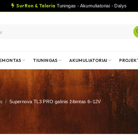
SurRon & Talaria
Tuningas - Akumuliatoriai - Dalys
EMONTAS
TIUNINGAS
AKUMULIATORIAI
PROJEK
us
/
Supernova TL3 PRO galinis žibintas 6–12V