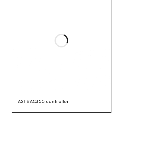
Ar tai baterijinis galinis žibintas?
galinis žibintas 6–12V DC
Ne. Šis
veikia nuo dviračio / e
Supernova TL3 PRO, supernova tl3 pro, supernova galinis žibin
žibintas, ebike galinis zibintas, elektrinio dviračio galinis 
avarinio stabdymo mirksėjimas, automatinis stabdymo mirksėji
PRO rear light, emergency braking flashing rear light, decele
ASI BAC355 controller