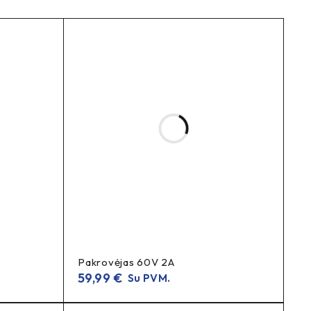
Pakrovėjas 60V 2A
59,99
€
Su PVM.