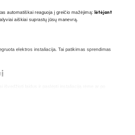
lėtėjant
tas automatiškai reaguoja į greičio mažėjimą:
lyviai aiškiai suprastų jūsų manevrą.
gruota elektros instaliacija. Tai patikimas sprendimas
i
i išvedžioti laidus ir paslėpti instaliaciją rėme ar po
inamumu ir pasirūpinti reikiamu laikikliu.