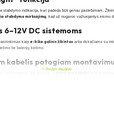
 stabdymo indikacija, kuri padeda būti geriau pastebimam. Žibin
nio stabdymo mirksėjimą
, kad už nugaros važiuojantys eismo da
ms 6–12V DC sistemoms
e-bike galinis žibintas
pasirinkimas kaip
arba dviračiams su inte
etimo be baterijų keitimo.
 m kabelis patogiam montavimu
Rodyti daugiau
2000 mm kabelis
 integruojamas ant dviračio, o
leidžia patogia
mo
i
. Planuojant montavimą rekomenduojama iš anksto įsitikinti suder