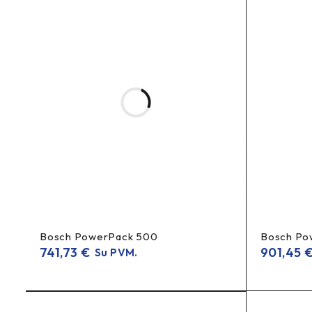
2000 mm
Kabelio ilgis:
laikiklis perkamas atskirai
Tvirtinimas:
DUK (FAQ)
Ar Supernova TL3 PRO tinka e-dviračiui (e-bike)?
e-bike galinis žibintas
6–12 V DC
Taip, tai
, maitinamas
, 
Kuo skiriasi mirksėjimas lėtėjant ir avarinio stabdymo
Mirksėjimas lėtėjant
avarinio
įsijungia mažinant greitį, o
Bosch PowerPack 500
Bosch Po
741,73
€
901,45
Su PVM.
Ar komplekte yra tvirtinimo laikiklis?
Tvirtinimo laikiklis perkamas atskirai.
Ne.