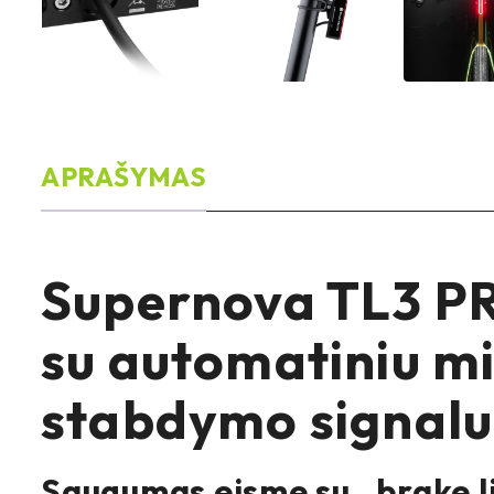
APRAŠYMAS
Supernova TL3 PRO
su automatiniu mi
stabdymo signalu
Saugumas eisme su „brake li