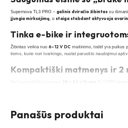
galinis dviračio žibintas
Supernova TL3 PRO –
su išmania
įjungia mirksėjimą
staiga stabdant aktyvuoja avari
, o
Tinka e-bike ir integruoto
6–12 V DC
Žibintas veikia nuo
maitinimo, todėl yra puikus 
tiems, kurie nori tvarkingo, nuolat paruošto naudojimui apšvi
Kompaktiški matmenys ir 2
20 × 64 × 14 mm
Dėl kompaktiško korpuso
TL3 PRO lengvai
apdailos detalėmis, išlaikant švarų vaizdą.
Svarbi pastaba dėl tvirtini
Panašūs produktai
tvirtinimo laikiklis perkamas atskira
Atkreipkite dėmesį: