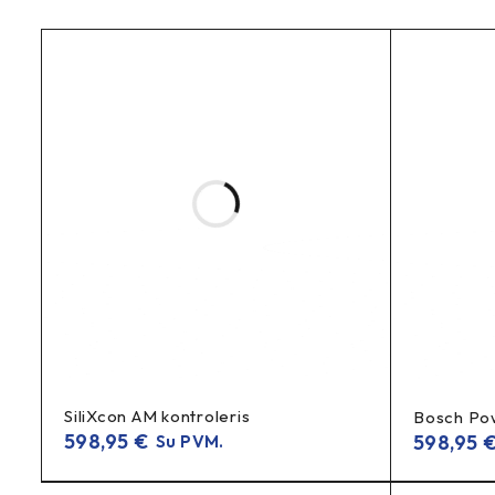
Pagrindiniai privalumai
Galinis žibintas su stabdymo indikacija („brake
Automatinis mirksėjimas lėtėjant
– aiškus signala
Automatinis avarinio stabdymo mirksėjimas
– m
6–12 V DC maitinimas
e-bike
– idealu
ir integruo
Kompaktiškas korpusas
20 × 64 × 14 mm
–
Ilgas kabelis
2000 mm
–
tvarkingai instaliacijai
Svarbu: laikiklis perkamas atskirai
Techninė informacija
SiliXcon AM kontroleris
Bosch Po
6–12 V DC
Maitinimo įtampa:
598,95
€
598,95
Su PVM.
20 × 64 × 14 mm
Matmenys: