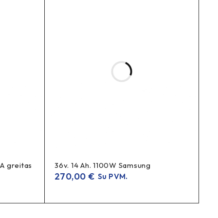
ar labiau pastebimas.
A greitas
36v. 14 Ah. 1100W Samsung
270,00
€
Su PVM.