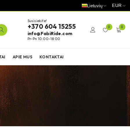
EUR
Lietuvių
Susisiekite!
+370 604 15255
0
0
info@FabiRide.com
Pr-Pn 10:00–18:00
TAI
APIE MUS
KONTAKTAI