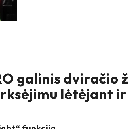
 galinis dviračio 
rksėjimu lėtėjant ir
ght“ funkcija