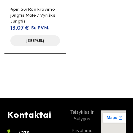
4pin SurRon krovimo
jungtis Male / Vyriška
Jungtis
13,07
€
Su PVM.
Į KREPŠELĮ
Kontaktai
Taisyklės ir
Sąlygos
Privatumo