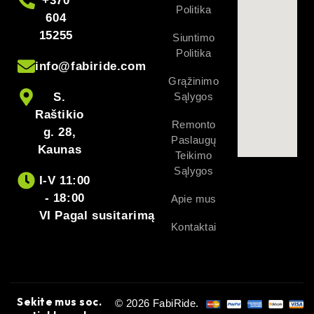
+370
Politika
604
15255
Siuntimo
Politika
info@fabiride.com
Grąžinimo
S.
Sąlygos
Raštikio
Remonto
g. 28,
Paslaugų
Kaunas
Teikimo
Sąlygos
I-V 11:00
- 18:00
Apie mus
VI Pagal susitarimą
Kontaktai
Sekite mus soc.
© 2026 FabiRide.