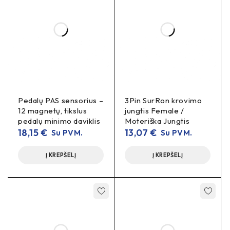
pikai galimi pagal instaliaciją
Rekomenduojamas laidas:
10–12 AWG
(parinkti
pagal srovę ir ilgį)
Kontaktai:
auksinti vario lydinio
Korpusas:
PA/nylon
karščiui atspari
medžiaga
Kiekis:
1 vnt.
(porinė Female jungtis parduodama
Pedalų PAS sensorius –
3Pin SurRon krovimo
atskirai)
12 magnetų, tikslus
jungtis Female /
pedalų minimo daviklis
Moteriška Jungtis
Montavimo patarimai
18,15
€
13,07
€
Su PVM.
Su PVM.
poliariškumo
Laikykitės
(+ raudonas / − juodas).
Į KREPŠELĮ
Į KREPŠELĮ
galingą lituoklį
Naudokite
ir trumpą kaitinimo laiką;
heat-shrink
po litavimo užmaukite
.
įtempimo kilpą
Palikite
kabelyje, kad neužlaužtų
lituotės.