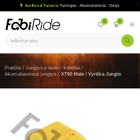
SurRon & Talaria
Tuningas - Akumuliatoriai - Dalys
0
0
Pradžia
/
Jungtys ir laidai / kabeliai
/
Akumuliatoriaus jungtys
/
XT90 Male / Vyriška Jungtis