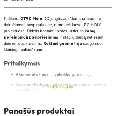
XT90 Male
Patikima
DC jungtis aukštoms srovėms e-
dviračiuose, paspirtukuose, e-motocikluose, RC ir DIY
žemą
projektuose. Didelis kontaktų plotas užtikrina
pereinamąjį pasipriešinimą
ir stabilų darbą net esant
Raktinė geometrija
didelėms apkrovoms.
saugo nuo
klaidingo poliariškumo.
Pritaikymas
Akumuliatoriaus → valdiklio
galios linijai
Įkrovimo laidams / adapteriams
(pagal kroviklio
Rodyti daugiau
specifikacijas)
Upgrade
sprendimams (Sur-Ron, Talaria, e-MTB, e-
moto, RC)
Panašūs produktai