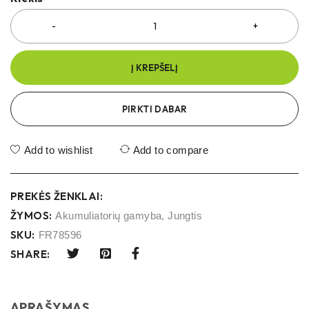
Į KREPŠELĮ
PIRKTI DABAR
Add to wishlist
Add to compare
PREKĖS ŽENKLAI:
ŽYMOS:
Akumuliatorių gamyba
,
Jungtis
SKU:
FR78596
SHARE:
APRAŠYMAS