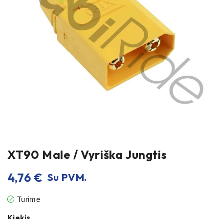
XT90 Male / Vyriška Jungtis
4,76
€
Su PVM.
Turime
Kiekis