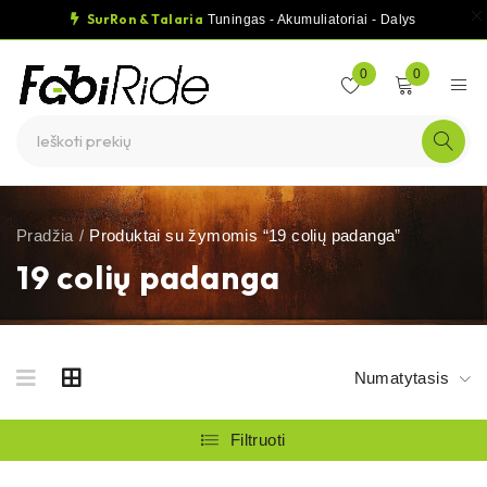
SurRon & Talaria
Tuningas - Akumuliatoriai - Dalys
0
0
Pradžia
/
Produktai su žymomis “19 colių padanga”
19 colių padanga
Numatytasis
Filtruoti