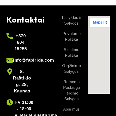
Kontaktai
Taisyklės ir
Sąlygos
Privatumo
+370
Politika
604
15255
Siuntimo
Politika
info@fabiride.com
Grąžinimo
S.
Sąlygos
Raštikio
Remonto
g. 28,
Paslaugų
Kaunas
Teikimo
Sąlygos
I-V 11:00
- 18:00
Apie mus
VI Pagal susitarimą