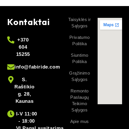
Kontaktai
Taisyklės ir
Sąlygos
Privatumo
+370
Politika
604
15255
Siuntimo
Politika
info@fabiride.com
Grąžinimo
S.
Sąlygos
Raštikio
Remonto
g. 28,
Paslaugų
Kaunas
Teikimo
Sąlygos
I-V 11:00
- 18:00
Apie mus
VI Pagal susitarimą