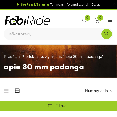
SurRon & Talaria
Tuningas - Akumuliatoriai - Dalys
0
0
Pradžia
/
Produktai su žymomis “apie 80 mm padanga”
apie 80 mm padanga
Numatytasis
Filtruoti