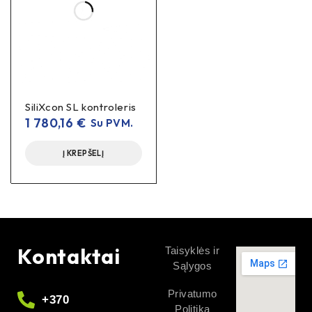
SiliXcon SL kontroleris
1 780,16
€
Su PVM.
Į KREPŠELĮ
Kontaktai
Taisyklės ir
Sąlygos
Privatumo
+370
Politika