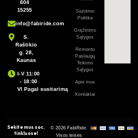
604
15255
Siuntimo
Politika
info@fabiride.com
Grąžinimo
S.
Sąlygos
Raštikio
Remonto
g. 28,
Paslaugų
Kaunas
Teikimo
Sąlygos
I-V 11:00
- 18:00
Apie mus
VI Pagal susitarimą
Kontaktai
Sekite mus soc.
© 2026 FabiRide.
tinkluose!
Visos teisės