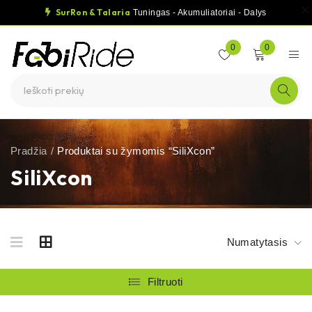
SurRon & Talaria
Tuningas - Akumuliatoriai - Dalys
0
0
Pradžia
/
Produktai su žymomis “SiliXcon”
SiliXcon
Numatytasis
Filtruoti