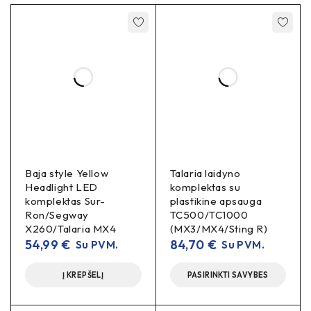
Baja style Yellow
Talaria laidyno
Headlight LED
komplektas su
komplektas Sur-
plastikine apsauga
Ron/Segway
TC500/TC1000
X260/Talaria MX4
(MX3/MX4/Sting R)
54,99
€
84,70
€
Su PVM.
Su PVM.
Į KREPŠELĮ
PASIRINKTI SAVYBES