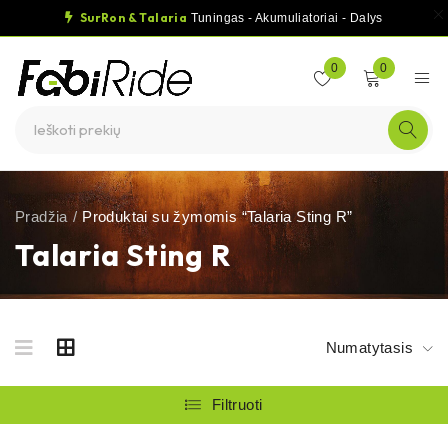
SurRon & Talaria
Tuningas - Akumuliatoriai - Dalys
0
0
Pradžia
/
Produktai su žymomis “Talaria Sting R”
Talaria Sting R
Numatytasis
Filtruoti