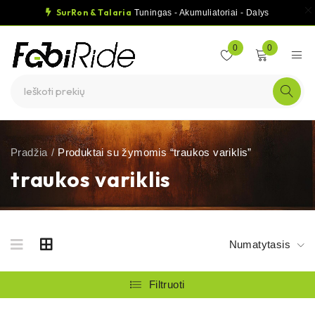
SurRon & Talaria
Tuningas - Akumuliatoriai - Dalys
0
0
Pradžia
/
Produktai su žymomis “traukos variklis”
traukos variklis
Numatytasis
Filtruoti