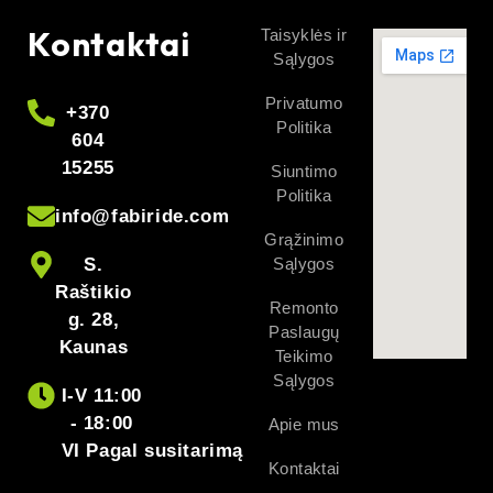
Kontaktai
Taisyklės ir
Sąlygos
Privatumo
+370
Politika
604
15255
Siuntimo
Politika
info@fabiride.com
Grąžinimo
S.
Sąlygos
Raštikio
Remonto
g. 28,
Paslaugų
Kaunas
Teikimo
Sąlygos
I-V 11:00
- 18:00
Apie mus
VI Pagal susitarimą
Kontaktai