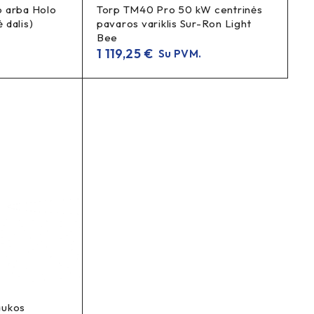
 arba Holo
Torp TM40 Pro 50 kW centrinės
ė dalis)
pavaros variklis Sur-Ron Light
Bee
1 119,25
€
Su PVM.
aukos