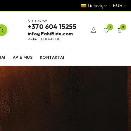
EUR
Lietuvių
Susisiekite!
+370 604 15255
0
0
info@FabiRide.com
Pr-Pn 10:00–18:00
TAI
APIE MUS
KONTAKTAI