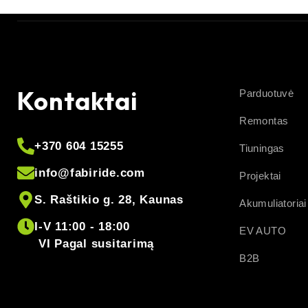
Kontaktai
Parduotuvė
Remontas
+370 604 15255
Tiuningas
info@fabiride.com
Projektai
S. Raštikio g. 28, Kaunas
Akumuliatoriai
I-V 11:00 - 18:00
EV AUTO
VI Pagal susitarimą
B2B