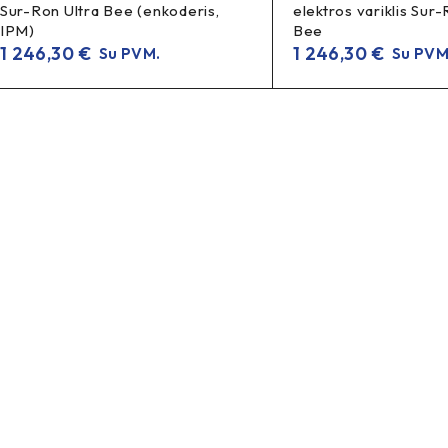
Sur-Ron Ultra Bee (enkoderis,
elektros variklis Sur-
IPM)
Bee
1 246,30
€
1 246,30
€
Su PVM.
Su PVM