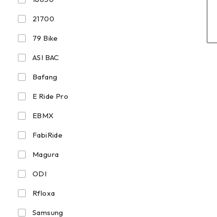
21700
79 Bike
ASI BAC
Bafang
E Ride Pro
EBMX
FabiRide
Magura
ODI
Rfloxa
Samsung