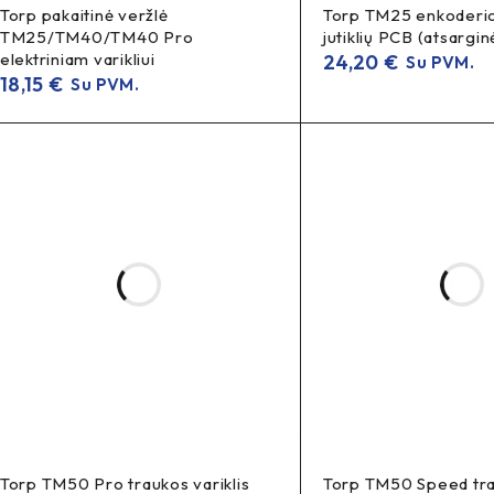
Torp pakaitinė veržlė
Torp TM25 enkoderio
TM25/TM40/TM40 Pro
jutiklių PCB (atsargin
elektriniam varikliui
24,20
€
Su PVM.
18,15
€
Su PVM.
Torp TM50 Pro traukos variklis
Torp TM50 Speed tr