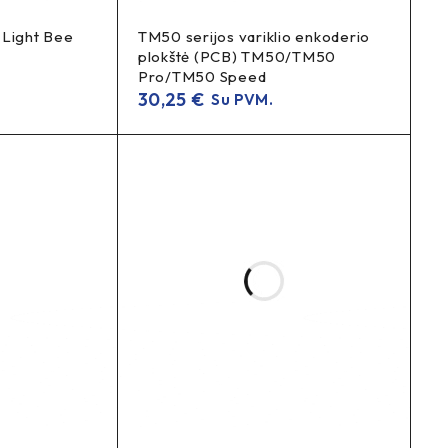
 Light Bee
TM50 serijos variklio enkoderio
plokštė (PCB) TM50/TM50
Pro/TM50 Speed
30,25
€
Su PVM.